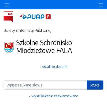
Ukryj/pokaż menu przedmiotowe
Uk
Biuletyn Informacji Publicznej
Szkolne Schronisko
Młodzieżowe FALA
ostatnio dodane
Wyszukiwarka
Szukaj
wyszukiwanie zaawansowane