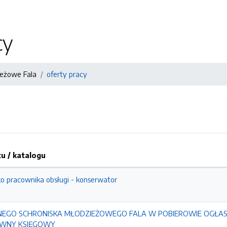
cy
ieżowe Fala
oferty pracy
 / katalogu
o pracownika obsługi - konserwator
NEGO SCHRONISKA MŁODZIEŻOWEGO FALA W POBIEROWIE OGŁA
ÓWNY KSIĘGOWY