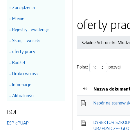
Zarządzenia
Mienie
oferty pra
Rejestry i ewidencje
Skargi i wnioski
Szkolne Schronisko Mlodz
oferty pracy
Budżet
Pokaż
pozycji
Druki i wnioski
Informacje
Nazwa dokumentu
Kolejność
Aktualności
Nabór na stanowisk
BOI
DYREKTOR SZKOL
ESP ePUAP
URZĘDNICZE- GŁ