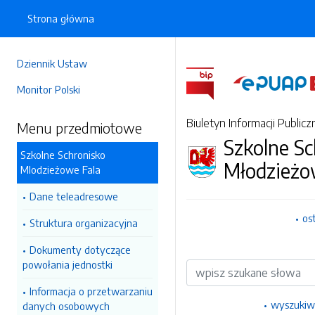
Strona główna
Dziennik Ustaw
Monitor Polski
Biuletyn Informacji Publicz
Menu przedmiotowe
Szkolne Sc
Szkolne Schronisko
Młodzież
Mlodzieżowe Fala
Dane teleadresowe
os
Struktura organizacyjna
Dokumenty dotyczące
powołania jednostki
Wyszukiwarka
Informacja o przetwarzaniu
wyszukiw
danych osobowych