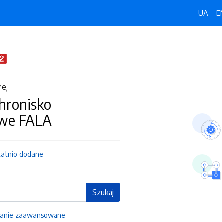
UA
E
nej
hronisko
owe FALA
tatnio dodane
Szukaj
anie zaawansowane