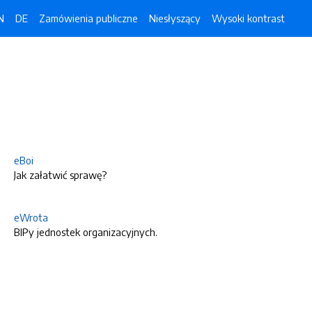
N
DE
Zamówienia publiczne
Niesłyszący
Wysoki kontrast
eBoi
Jak załatwić sprawę?
eWrota
BIPy jednostek organizacyjnych.